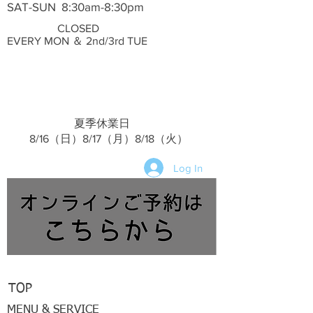
SAT-SUN 8:30am-8:30pm
CLOSED
EVERY MON ＆ 2nd/3rd TUE
夏季休業日
​ 8/16（日）8/17（月）8/18（火）
Log In
TOP
MENU & SERVICE