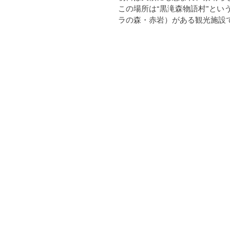
この場所は“黒滝森物語村”と
ラの森・赤岩）がある観光施設