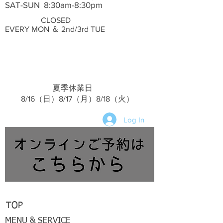
SAT-SUN 8:30am-8:30pm
CLOSED
EVERY MON ＆ 2nd/3rd TUE
夏季休業日
​ 8/16（日）8/17（月）8/18（火）
Log In
TOP
MENU & SERVICE