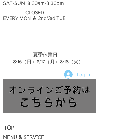
SAT-SUN 8:30am-8:30pm
CLOSED
EVERY MON ＆ 2nd/3rd TUE
夏季休業日
​ 8/16（日）8/17（月）8/18（火）
Log In
TOP
MENU & SERVICE