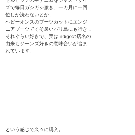
セルビッチの生デニムをジャストサイ
ズで毎日ガシガシ履き、一カ月に一回
位しか洗わないとか…
ヘビーオンスのブーツカットにエンジ
ニアブーツでくそ暑いバリ島にも行き…
それぐらい好きで、実はindigoの店名の
由来もジーンズ好きの意味合いが含ま
れています。
という感じで久々に購入。