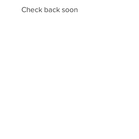
Check back soon
Once posts are published,
you’ll see them here.
最新記事
あけましておめでとうござ
います
ジーンズ購入
HAPPY NEW YEAR 2020